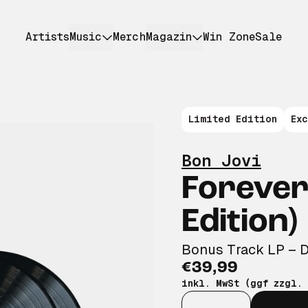
Artists
Music
Merch
Magazin
Win Zone
Sale
Limited Edition
Ex
Bon Jovi
Forever
Edition)
Bonus Track LP – 
€39,99
inkl. MwSt (ggf zzgl.
Anzahl