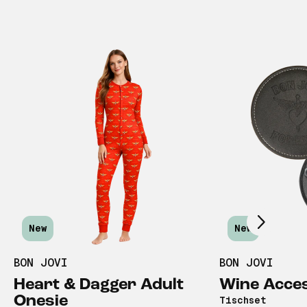
Scroll right
New
New
BON JOVI
BON JOVI
Heart & Dagger Adult
Wine Acces
Onesie
Tischset