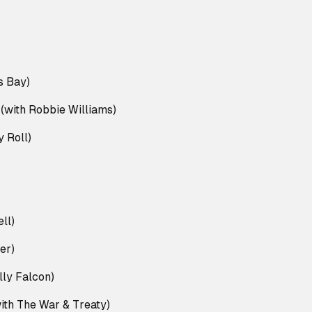
s Bay)
(with Robbie Williams)
y Roll)
ll)
er)
illy Falcon)
ith The War & Treaty)