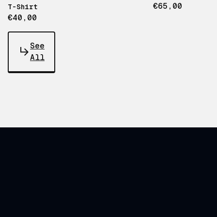
€65,00
T-Shirt
€40,00
See
All