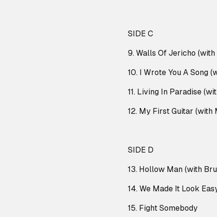
SIDE C
9. Walls Of Jericho (with 
10. I Wrote You A Song (
11. Living In Paradise (wi
12. My First Guitar (with
SIDE D
13. Hollow Man (with Br
14. We Made It Look Easy
15. Fight Somebody