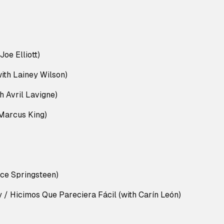
Joe Elliott)
with Lainey Wilson)
th Avril Lavigne)
 Marcus King)
uce Springsteen)
 / Hicimos Que Pareciera Fácil (with Carín León)