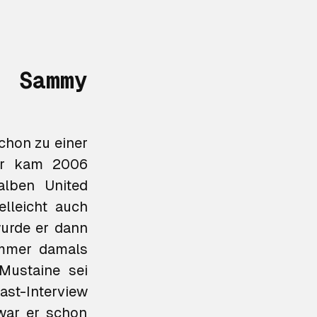
 Sammy
chon zu einer
er kam 2006
oalben
United
lleicht auch
wurde er dann
immer damals
Mustaine sei
st-Interview
 war er schon