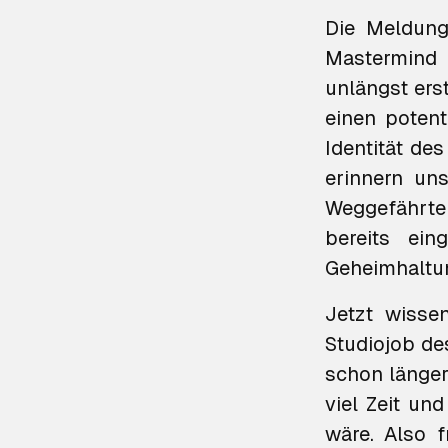
Die Meldun
Mastermind
unlängst ers
einen potenti
Identität des
erinnern un
Weggefährt
bereits ein
Geheimhaltun
Jetzt wisse
Studiojob de
schon länger,
viel Zeit un
wäre. Also f