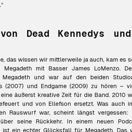
.“
 von Dead Kennedys und
e, das wissen wir mittlerweile ja auch, kam es s
n Megadeth mit Basser James LoMenzo. D
u Megadeth und war auf den beiden Studi
s
(2007) und
Endgame
(2009) zu hören – vie
eine äußerst kreative Zeit für die Band. 2010 
efeuert und von Ellefson ersetzt. Was auch 
en Rauswurf war, scheint längst vergessen: 
“ über seine Rückkehr. In einem neuen Podca
r ist ein echter Glücksfall für Megadeth. Das