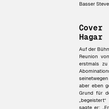
Basser Steve
Cover
Hagar
Auf der Bühn
Reunion vo
erstmals z
Abomination
seinetwegen 
aber eben g
Grund für d
„begeistert
sagte er: „E