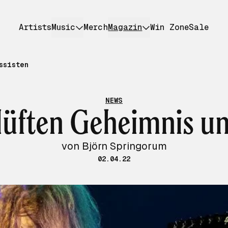
Artists
Music
Merch
Magazin
Win Zone
Sale
ssisten
NEWS
lüften Geheimnis um
von Björn Springorum
02.04.22