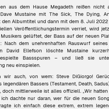
gen aus dem Hause Megadeth reißen nicht 
 Dave Mustaine mit
The Sick, The Dying, 
t den Albumtitel und dann mit dem 8. Juli 2022
ellen Veröffentlichungstermin verriet, wird jet
 Musikers gelüftet, der Bass auf der neuen Plat
s: Nach dem unehrenhaften Rauswurf seines 
en David Ellefson
löschte Mustaine kurzer
gespielte Bassspuren
– und ließ sie unter
g neu einspielen.
n wir auch, von wem: Steve DiGiorgo! Ger
s legendären Bassers (Testament, Death, Sadus
 doch mittlerweile ist alles offiziell. „Wir hatte
d ich dachte nur daran, wer für die neuen So
ragte ich einfach diese extrem, extrem lege