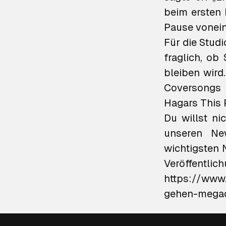
beim ersten 
Pause vonein
Für die Stud
fraglich, ob
bleiben wird
Coversongs 
Hagars
This 
Du willst n
unseren New
wichtigsten 
Veröffentlic
https://www
gehen-megade