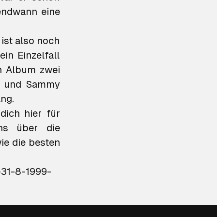
gendwann eine
ist also noch
in Einzelfall
en Album zwei
s und Sammy
ang.
ich hier für
s über die
ie die besten
-31-8-1999-