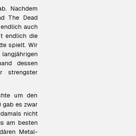
ab. Nachdem
And The Dead
 endlich auch
zt endlich die
te spielt. Wir
langjährigen
hand dessen
 strengster
üchte um den
) gab es zwar
n damals nicht
ngs am besten
ndären Metal-