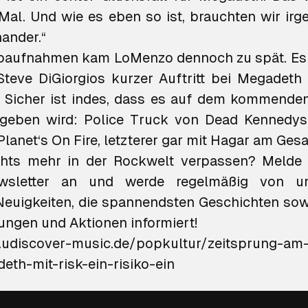
Mal. Und wie es eben so ist, brauchten wir ir
ander.“
ioaufnahmen kam LoMenzo dennoch zu spät. Es 
 Steve DiGiorgios kurzer Auftritt bei Megadeth e
. Sicher ist indes, dass es auf dem kommend
geben wird:
Police Truck
von Dead Kennedy
Planet‘s On Fire
, letzterer gar mit Hagar am Ges
ichts mehr in der Rockwelt verpassen?
Melde d
sletter an
und werde regelmäßig von un
Neuigkeiten, die spannendsten Geschichten sow
hungen und Aktionen informiert!
.udiscover-music.de/popkultur/zeitsprung-am
th-mit-risk-ein-risiko-ein