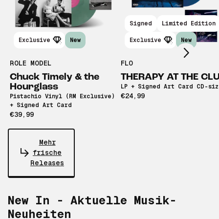
Scroll right
Signed
Limited Edition
Exclusive
New
Exclusive
New
ROLE MODEL
FLO
Chuck Timely & the
THERAPY AT THE CL
Hourglass
LP + Signed Art Card CD-siz
€24,99
Pistachio Vinyl (RM Exclusive)
+ Signed Art Card
€39,99
Mehr
frische
Releases
New In - Aktuelle Musik-
Neuheiten