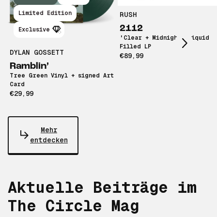
Scroll right
Limited Edition
RUSH
2112
Exclusive
'Clear + Midnight' Liquid
Filled LP
DYLAN GOSSETT
€89,99
Ramblin’
Tree Green Vinyl + signed Art
Card
€29,99
Mehr
entdecken
Aktuelle Beiträge im
The Circle Mag