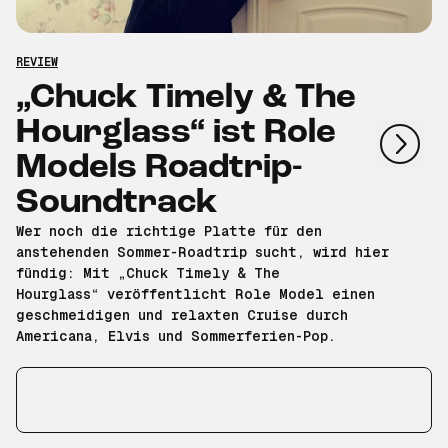
REVIEW
OZ
nächstes
„Chuck Timely & The
Hourglass“ ist Role
vorheriges
Models Roadtrip-
Soundtrack
D
g
Wer noch die richtige Platte für den
W
anstehenden Sommer-Roadtrip sucht, wird hier
M
fündig: Mit „Chuck Timely & The
w
Hourglass“ veröffentlicht Role Model einen
E
geschmeidigen und relaxten Cruise durch
i
Americana, Elvis und Sommerferien-Pop.
d
Y
Erfahre hier mehr!