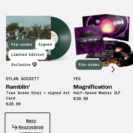
Pre-order
Signed
Scroll right
Limited Edition
Exclusive
Pre-order
DYLAN GOSSETT
YES
Ramblin’
Magnification
Tree Green Vinyl + signed Art
Half-Speed Master 2LP
Card
€39,99
€29,99
Mehr
Neuzugänge