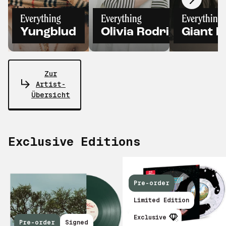
Everything
Everything
Everything
Yungblud
Olivia Rodrigo
Giant 
Zur
Artist-
Übersicht
Exclusive Editions
Pre-order
Limited Edition
Exclusive
Pre-order
Signed