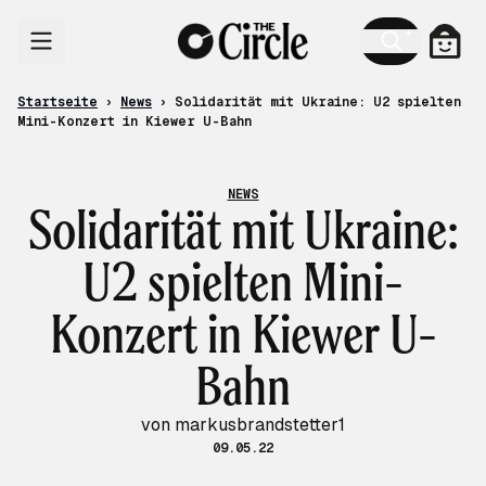
Zum Inhalt
Ware
Startseite
›
News
›
Solidarität mit Ukraine: U2 spielten
Mini-Konzert in Kiewer U-Bahn
NEWS
Solidarität mit Ukraine:
U2 spielten Mini-
Konzert in Kiewer U-
Bahn
von markusbrandstetter1
09.05.22