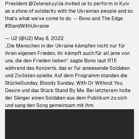
President
@ZelenskyyUa
invited us to perform in Kyiv
as a show of solidarity with the Ukrainian people and so
that’s what we’ve come to do. -- Bono and The Edge
#StandWithUkraine
— U2 (@U2)
May 8, 2022
„Die Menschen in der Ukraine kämpfen nicht nur für
ihren eigenen Frieden, ihr kämpft auch für all jene von
uns, die den Frieden lieben“, sagte Bono laut RTE
während des Konzerts, das er für anwesende Soldaten
und Zivilisten spielte. Auf dem Programm standen die
Stücke
Sunday, Bloody Sunday
,
With Or Without You
,
Desire
und das Stück
Stand By Me.
Bei letzterem holte
der Sänger einen Soldaten aus dem Publikum zu sich
und sang den Song gemeinsam mit ihm.