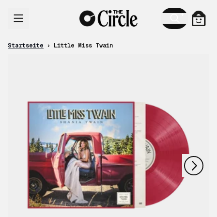
Zum Inhalt
Ware
Startseite
›
Little Miss Twain
nächstes
vorheriges