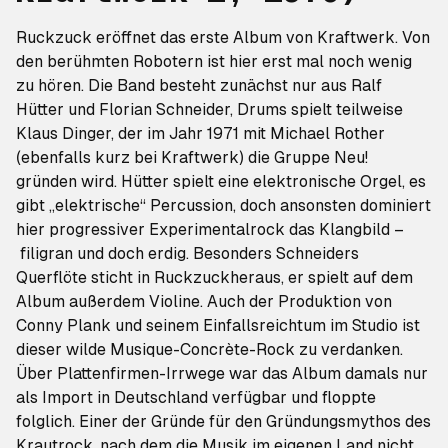
Ruckzuck
eröffnet das erste Album von Kraftwerk. Von
den berühmten Robotern ist hier erst mal noch wenig
zu hören. Die Band besteht zunächst nur aus Ralf
Hütter und Florian Schneider, Drums spielt teilweise
Klaus Dinger, der im Jahr 1971 mit Michael Rother
(ebenfalls kurz bei Kraftwerk) die Gruppe Neu!
gründen wird. Hütter spielt eine elektronische Orgel, es
gibt „elektrische“ Percussion, doch ansonsten dominiert
hier progressiver Experimentalrock das Klangbild –
filigran und doch erdig. Besonders Schneiders
Querflöte sticht in
Ruckzuck
heraus, er spielt auf dem
Album außerdem Violine.
Auch der Produktion von
Conny Plank und seinem Einfallsreichtum im Studio ist
dieser wilde Musique-Concrète-Rock zu verdanken.
Über Plattenfirmen-Irrwege war das Album damals nur
als Import in Deutschland verfügbar und floppte
folglich. Einer der Gründe für den Gründungsmythos des
Krautrock, nach dem die Musik im eigenen Land nicht