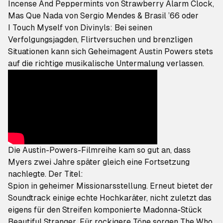
Incense And Peppermints
von Strawberry Alarm Clock,
Mas Que Nada
von Sergio Mendes & Brasil ’66 oder
I Touch Myself
von Divinyls: Bei seinen
Verfolgungsjagden, Flirtversuchen und brenzligen
Situationen kann sich Geheimagent Austin Powers stets
auf die richtige musikalische Untermalung verlassen.
Die
Austin-Powers
-Filmreihe kam so gut an, dass
Myers zwei Jahre später gleich eine Fortsetzung
nachlegte. Der Titel:
Spion in geheimer Missionarsstellung
. Erneut bietet der
Soundtrack einige echte Hochkaräter, nicht zuletzt das
eigens für den Streifen komponierte Madonna-Stück
Beautiful Stranger
. Für rockigere Töne sorgen The Who