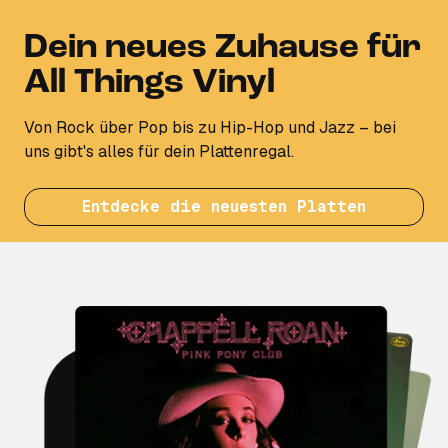
Dein neues Zuhause für
All Things Vinyl
Von Rock über Pop bis zu Hip-Hop und Jazz – bei
uns gibt's alles für dein Plattenregal.
Entdecke die neuesten Platten