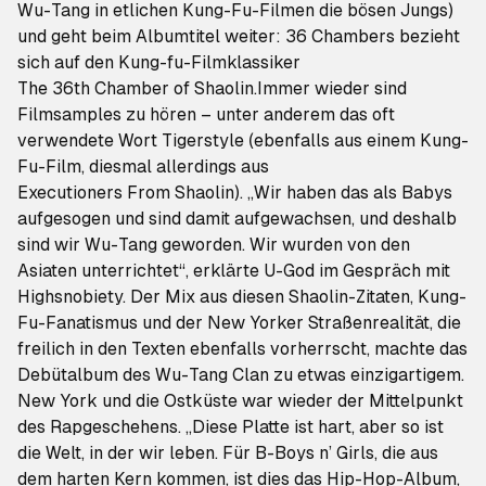
Wu-Tang in etlichen Kung-Fu-Filmen die bösen Jungs)
und geht beim Albumtitel weiter:
36 Chambers
bezieht
sich auf den Kung-fu-Filmklassiker
The 36th Chamber of Shaolin.
Immer wieder sind
Filmsamples zu hören – unter anderem das oft
verwendete Wort Tigerstyle (ebenfalls aus einem Kung-
Fu-Film, diesmal allerdings aus
Executioners From Shaolin
). „Wir haben das als Babys
aufgesogen und sind damit aufgewachsen, und deshalb
sind wir Wu-Tang geworden. Wir wurden von den
Asiaten unterrichtet“, erklärte U-God im Gespräch mit
Highsnobiety.
Der Mix aus diesen Shaolin-Zitaten, Kung-
Fu-Fanatismus und der New Yorker Straßenrealität, die
freilich in den Texten ebenfalls vorherrscht, machte das
Debütalbum des Wu-Tang Clan zu etwas einzigartigem.
New York und die Ostküste war wieder der Mittelpunkt
des Rapgeschehens. „Diese Platte ist hart, aber so ist
die Welt, in der wir leben. Für B-Boys n’ Girls, die aus
dem harten Kern kommen, ist dies das Hip-Hop-Album,