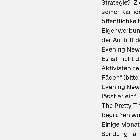
Strategie? Zi
seiner Karrie
öffentlichkei
Eigenwerbung
der Auftritt 
Evening New
Es ist nicht 
Aktivisten ze
Fäden“ (bitte
Evening News
lässt er ein
The Pretty Th
begrüßen wür
Einige Monat
Sendung na