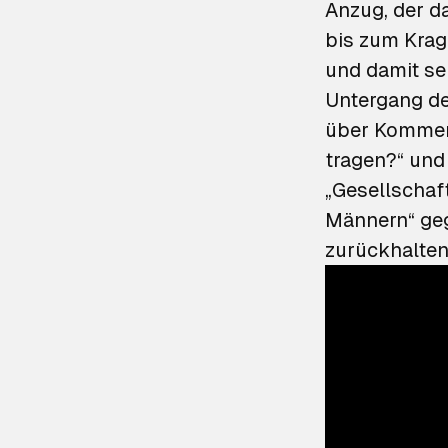
Anzug, der da
bis zum Krage
und damit se
Untergang der
über Komment
tragen?“ und 
„Gesellschaf
Männern“ geg
zurückhalten