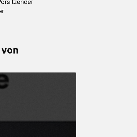
orsitzender
er
 von