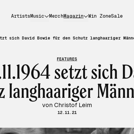
Artists
Music
Merch
Magazin
Win Zone
Sale
etzt sich David Bowie für den Schutz langhaariger Männ
FEATURES
11.1964 setzt sich 
 langhaariger Männ
von Christof Leim
12.11.21