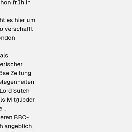
chon früh in
ht es hier um
o verschafft
ondon
 als
ierischer
iöse Zeitung
Gelegenheiten
Lord Sutch,
ls Mitglieder
e…
nderen BBC-
h angeblich