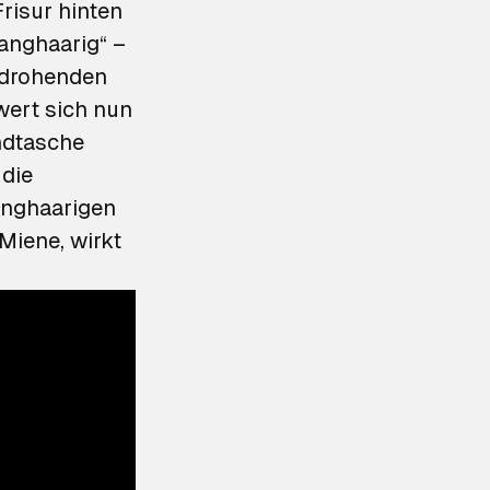
Frisur hinten
langhaarig“ –
 drohenden
wert sich nun
ndtasche
 die
anghaarigen
Miene, wirkt