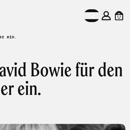
Konto
Ware
er ein.
David Bowie für den
er ein.