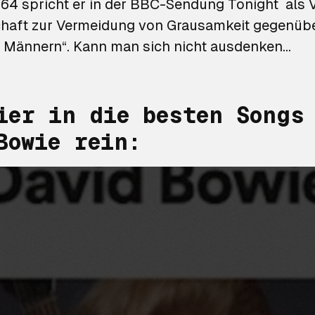
64 spricht er in der BBC-Sendung
Tonight
als V
chaft zur Vermeidung von Grausamkeit gegenüb
 Männern“. Kann man sich nicht ausdenken…
ier in die besten Songs
Bowie rein: