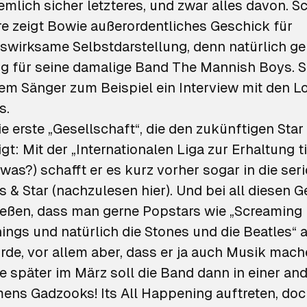
emlich sicher letzteres, und zwar alles davon. S
re zeigt Bowie außerordentliches Geschick für
tswirksame Selbstdarstellung, denn natürlich ge
 für seine damalige Band The Mannish Boys. S
dem Sänger zum Beispiel ein Interview mit den
L
s
.
die erste „Gesellschaft“, die den zukünftigen Star
igt: Mit der „Internationalen Liga zur Erhaltung t
 was?) schafft er es kurz vorher sogar in die ser
 & Star
(nachzulesen
hier
). Und bei all diesen 
fließen, dass man gerne Popstars wie „Screaming 
ings und natürlich die Stones und die Beatles“ a
de, vor allem aber, dass er ja auch Musik mach
e später im März soll die Band dann in einer a
mens
Gadzooks! Its All Happening
auftreten, doc