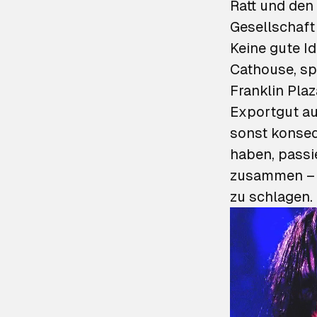
Ratt
und den
Gesellschaft 
Keine gute I
Cathouse, sp
Franklin Pla
Exportgut au
sonst konseq
haben, passi
zusammen – Ü
zu schlagen.