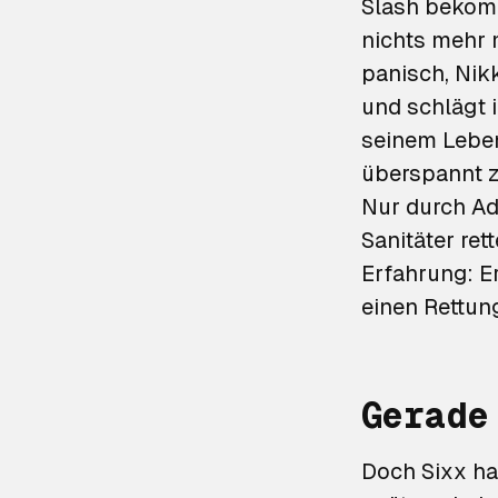
Slash bekom
nichts mehr 
panisch, Nik
und schlägt i
seinem Leben
überspannt zu
Nur durch Ad
Sanitäter ret
Erfahrung: E
einen Rettu
Gerade
Doch Sixx ha