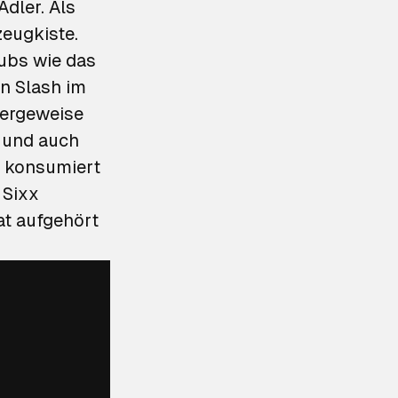
dler. Als
zeugkiste.
lubs wie das
on Slash im
bergeweise
 und auch
n konsumiert
 Sixx
t aufgehört