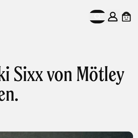
Konto
Ware
ki Sixx von Mötley
en.