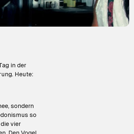
ag in der
prung. Heute:
hee, sondern
Hedonismus so
die vier
en.
Den Vogel