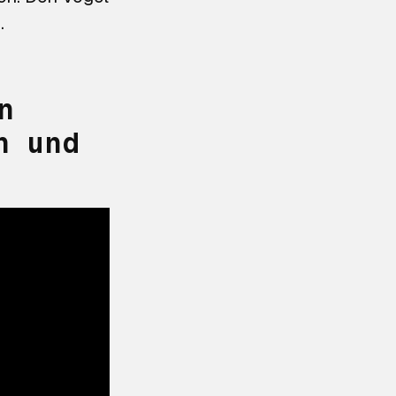
…
n
n und