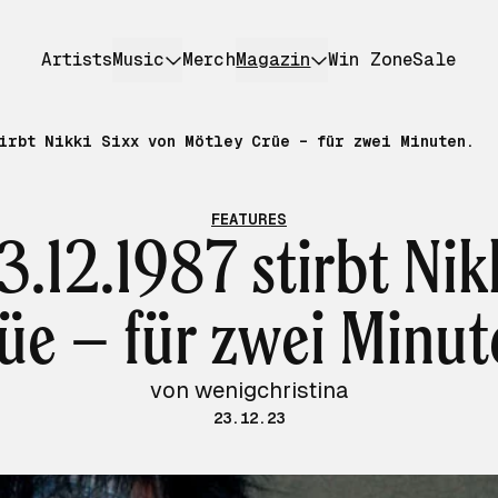
Artists
Music
Merch
Magazin
Win Zone
Sale
tirbt Nikki Sixx von Mötley Crüe – für zwei Minuten.
FEATURES
.12.1987 stirbt Nik
üe – für zwei Minut
von wenigchristina
23.12.23