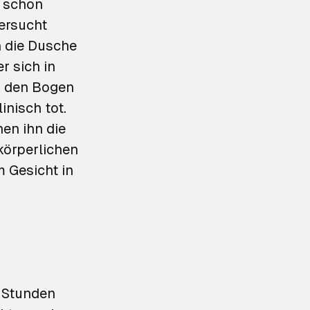
 schon
ersucht
n die Dusche
r sich in
, den Bogen
inisch tot.
en ihn die
rkörperlichen
m Gesicht in
r Stunden