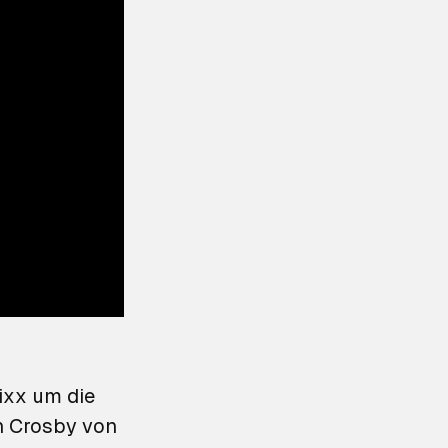
ixx
um die
n Crosby von