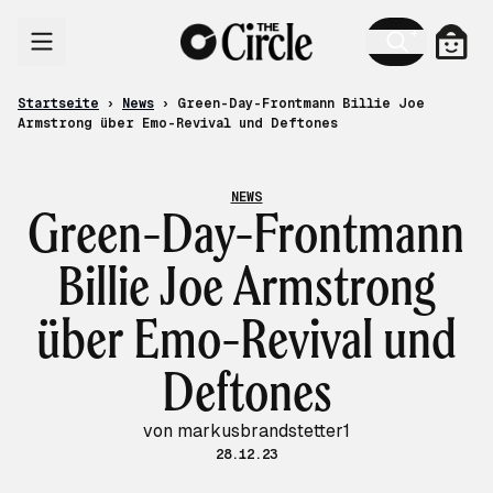
Zum Inhalt
Ware
Startseite
›
News
›
Green-Day-Frontmann Billie Joe
Armstrong über Emo-Revival und Deftones
NEWS
Green-Day-Frontmann
Billie Joe Armstrong
über Emo-Revival und
Deftones
von markusbrandstetter1
28.12.23