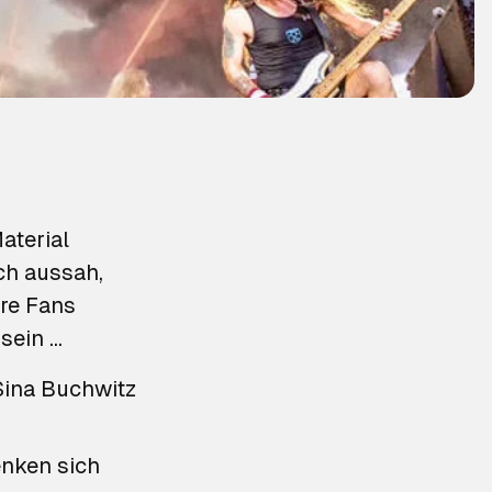
aterial
ch aussah,
hre Fans
 sein …
Sina Buchwitz
enken sich