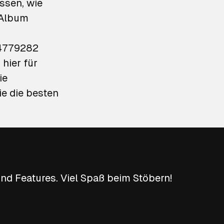
ssen, wie
 Album
04779282
hier für
ie
e die besten
nd Features. Viel Spaß beim Stöbern!