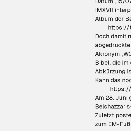
Datum „15/07
IMXVII interp
Album der Ba
https:/
Doch damit n
abgedruckte 
Akronym „WOT
Bibel, die im
Abkürzung is
Kann das noc
https:
Am 28. Juni g
Belshazzar’s
Zuletzt post
zum EM-Fußbal