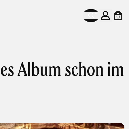
Konto
Ware
ues Album schon im