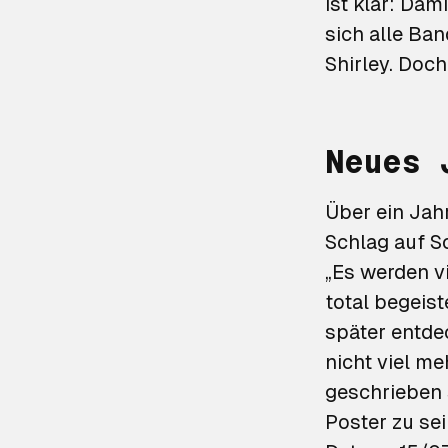
ist klar: Da
sich alle Ban
Shirley. Doch
Neues 
Über ein Jah
Schlag auf S
„Es werden vi
total begeis
später entde
nicht viel me
geschrieben 
Poster zu se