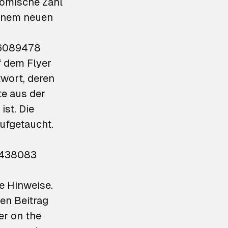
römische Zahl
 einem neuen
46089478
f dem Flyer
wort, deren
te aus der
ist. Die
ufgetaucht.
1438083
ue Hinweise.
en Beitrag
er on the