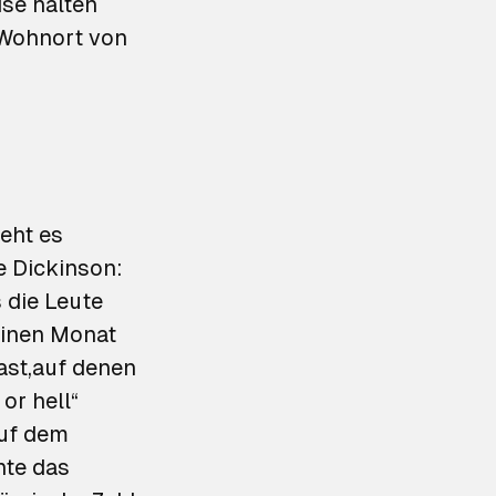
ise halten
m Wohnort von
eht es
e Dickinson:
 die Leute
einen Monat
ast,
auf denen
or hell“
auf dem
nte das