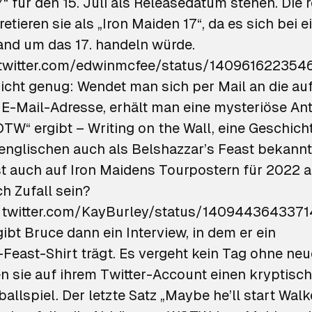
“ für den 15. Juli als Releasedatum stehen. Die 
retieren sie als „Iron Maiden 17“, da es sich bei
nd um das 17. handeln würde.
/twitter.com/edwinmcfee/status/14096162235
icht genug: Wendet man sich per Mail an die au
E-Mail-Adresse, erhält man eine mysteriöse Ant
W“ ergibt – Writing on the Wall, eine Geschich
 englischen auch als
Belshazzar’s Feast
bekannt 
t auch auf Iron Maidens Tourpostern für 2022 a
h Zufall sein?
//twitter.com/KayBurley/status/140944364337
ibt Bruce dann ein Interview, in dem er ein
-Feast
-Shirt trägt. Es vergeht kein Tag ohne ne
en sie auf ihrem Twitter-Account einen kryptisch
lspiel. Der letzte Satz „Maybe he’ll start Walk