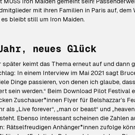
mit MUSS Iron Maiden gemeint sein! Passenderwe
dmitglieder mit ihren Familien in Paris auf, de
 es bleibt still um Iron Maiden.
Jahr, neues Glück
r später keimt das Thema erneut auf und dann g
chlag: In einem Interview im Mai 2021 sagt Bruc
ele Dinge passieren, von denen ich glaube, dass
tert sein werden.“ Beim Download Pilot Festival 
cken Zuschauer*innen Flyer für
Belshazzar’s Fe
hr als „Live forever“, „man or beast“ und „heaven 
steht. Ebenso interessant scheinen die Zahlen 
in: Rätselfreudigen Anhänger*innen zufolge kön