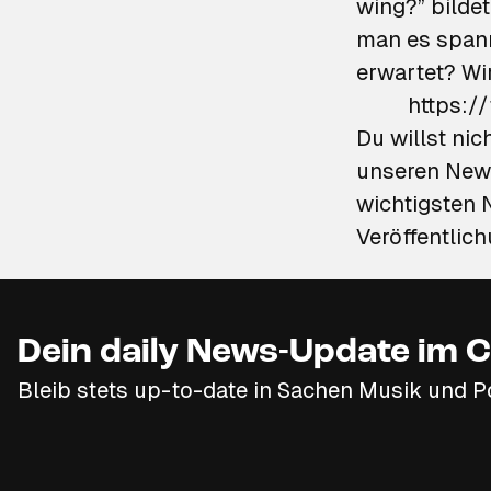
wing?” bilde
man es spann
erwartet? Wi
https:/
Du willst ni
unseren News
wichtigsten 
Veröffentlic
Dein daily News-Update im C
Bleib stets up-to-date in Sachen Musik und P