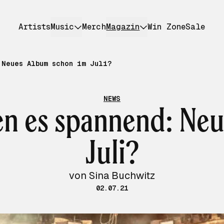
Artists
Music
Merch
Magazin
Win Zone
Sale
 Neues Album schon im Juli?
NEWS
n es spannend: Ne
Juli?
von Sina Buchwitz
02.07.21