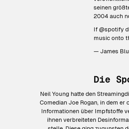
seinen größt
2004 auch no
If
@spotify
d
music onto t
— James Blu
Die Sp
Neil Young hatte den Streamingdi
Comedian Joe Rogan, in dem er co
Informationen über Impfstoffe v
ihnen verbreiteten Desinforma
stelle. Diese ging zugunsten d