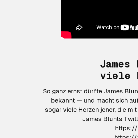
James 
viele 
So ganz ernst dürfte James Blun
bekannt — und macht sich auf 
sogar viele Herzen jener, die m
James Blunts Twitter. https://twitter.com/JamesBlunt/status/14736219
https:/
https:/