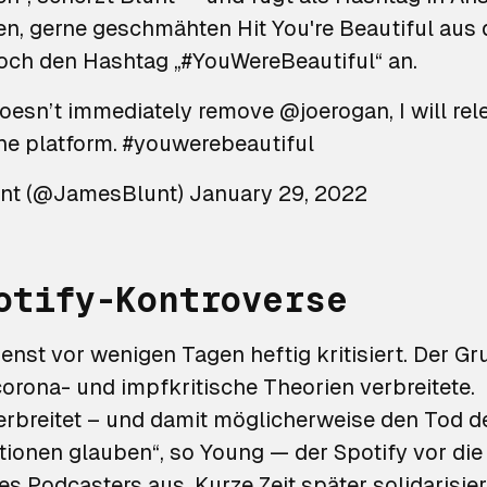
en, gerne geschmähten Hit
You're Beautiful
aus 
ch den Hashtag „#YouWereBeautiful“ an.
oesn’t immediately remove
@joerogan
, I will r
he platform.
#youwerebeautiful
nt (@JamesBlunt)
January 29, 2022
otify-Kontroverse
enst vor wenigen Tagen heftig kritisiert. Der Gr
rona- und impfkritische Theorien verbreitete. „I
erbreitet – und damit möglicherweise den Tod de
tionen glauben“, so Young — der Spotify vor d
es Podcasters aus. Kurze Zeit später solidarisier