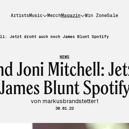
Artists
Music
Merch
Magazin
Win Zone
Sale
ll: Jetzt droht auch noch James Blunt Spotify
NEWS
d Joni Mitchell: Je
James Blunt Spotif
von markusbrandstetter1
30.01.22