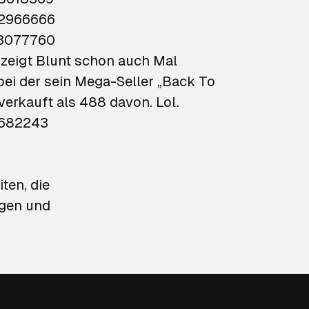
72966666
93077760
bei der sein Mega-Seller „Back To
verkauft als 488 davon. Lol.
https://twitter.com/JamesBlunt/status/1309161877180682243
ten, die
ngen und