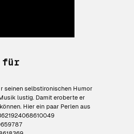
 für
ür seinen selbstironischen Humor
usik lustig. Damit eroberte er
können. Hier ein paar Perlen aus
19659787
78618369