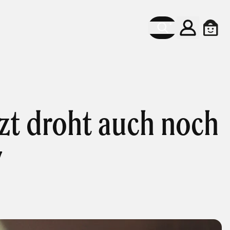
Konto
Ware
tzt droht auch noch
y