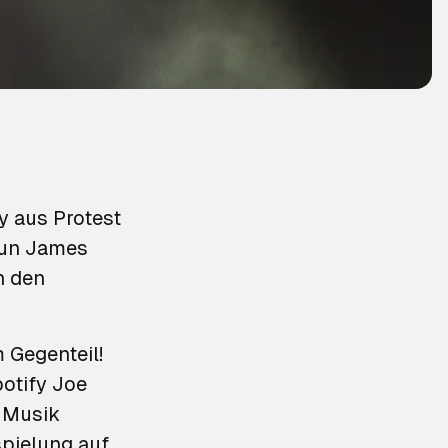
y aus Protest
nun James
n den
 Gegenteil!
otify Joe
e Musik
spielung auf