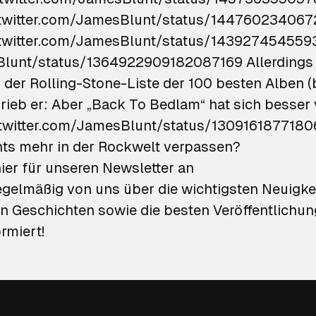
/twitter.com/JamesBlunt/status/14476023406
/twitter.com/JamesBlunt/status/14392745455
64922909182087169 Allerdings zeigt Blunt schon auch Mal
der Rolling-Stone-Liste der 100 besten Alben (
hrieb er: Aber „Back To Bedlam“ hat sich besser 
chts mehr in der Rockwelt verpassen?
ier für unseren Newsletter an
gelmäßig von uns über die wichtigsten Neuigkei
 Geschichten sowie die besten Veröffentlichu
rmiert!