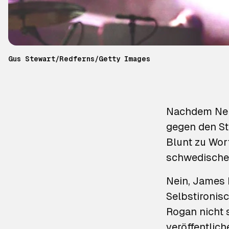
Gus Stewart/Redferns/Getty Images
Nachdem
Ne
gegen den St
Blunt zu Wor
schwedischen
Nein, James B
Selbstironis
Rogan nicht s
veröffentlich