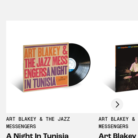
Scroll right
ART BLAKEY & THE JAZZ
ART BLAKEY &
MESSENGERS
MESSENGERS
A Night In Tunisia
Art Blakey