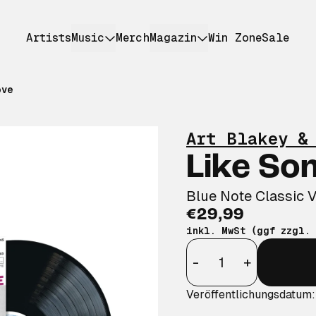
Artists
Music
Merch
Magazin
Win Zone
Sale
ove
Art Blakey &
Like So
Blue Note Classic V
€29,99
inkl. MwSt (ggf zzgl.
Anzahl
-
+
Veröffentlichungsdatum: