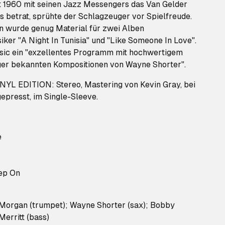
t 1960 mit seinen Jazz Messengers das Van Gelder
fs betrat, sprühte der Schlagzeuger vor Spielfreude.
n wurde genug Material für zwei Alben
er "A Night In Tunisia" und "Like Someone In Love".
usic ein "exzellentes Programm mit hochwertigem
ger bekannten Kompositionen von Wayne Shorter".
L EDITION: Stereo, Mastering von Kevin Gray, bei
epresst, im Single-Sleeve.
e
ep On
 Morgan (trumpet); Wayne Shorter (sax); Bobby
erritt (bass)