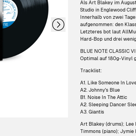
nächstes
Als Art Blakey im Augus
Studio in Englewood Clif
Innerhalb von zwei Tage
aufgenommen: den Klassik
Letzteres bot laut AllM
Hard-Bop und drei weni
BLUE NOTE CLASSIC VINY
Optimal auf 180g-Vinyl g
Tracklist:
A1. Like Someone In Lov
A2. Johnny's Blue
B1. Noise In The Attic
A2. Sleeping Dancer Sle
A3. Giantis
Art Blakey (drums); Lee
Timmons (piano); Jymie M