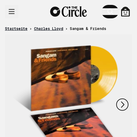
Zum Inhalt
Ware
Startseite
›
Charles Lloyd
›
Sangam & Friends
nächstes
vorheriges