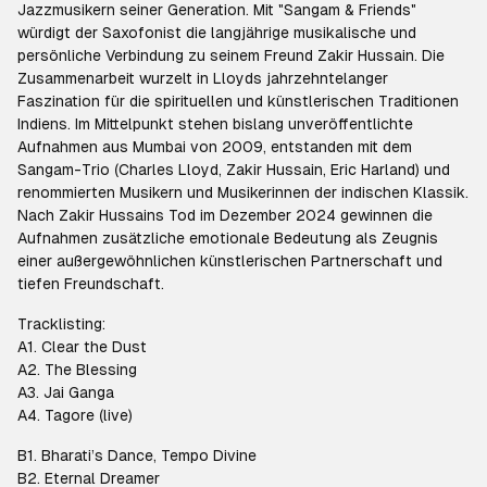
Jazzmusikern seiner Generation. Mit "Sangam & Friends"
würdigt der Saxofonist die langjährige musikalische und
persönliche Verbindung zu seinem Freund Zakir Hussain. Die
Zusammenarbeit wurzelt in Lloyds jahrzehntelanger
Faszination für die spirituellen und künstlerischen Traditionen
Indiens. Im Mittelpunkt stehen bislang unveröffentlichte
Aufnahmen aus Mumbai von 2009, entstanden mit dem
Sangam-Trio (Charles Lloyd, Zakir Hussain, Eric Harland) und
renommierten Musikern und Musikerinnen der indischen Klassik.
Nach Zakir Hussains Tod im Dezember 2024 gewinnen die
Aufnahmen zusätzliche emotionale Bedeutung als Zeugnis
einer außergewöhnlichen künstlerischen Partnerschaft und
tiefen Freundschaft.
Tracklisting:
A1. Clear the Dust
A2. The Blessing
A3. Jai Ganga
A4. Tagore (live)
B1. Bharati’s Dance, Tempo Divine
B2. Eternal Dreamer