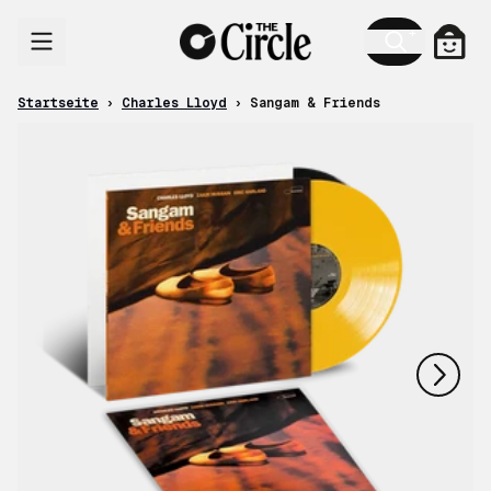
Zum Inhalt
Ware
Startseite
›
Charles Lloyd
›
Sangam & Friends
nächstes
vorheriges