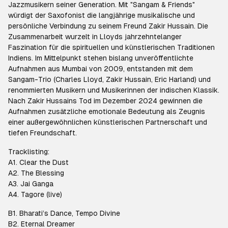
Jazzmusikern seiner Generation. Mit "Sangam & Friends"
würdigt der Saxofonist die langjährige musikalische und
persönliche Verbindung zu seinem Freund Zakir Hussain. Die
Zusammenarbeit wurzelt in Lloyds jahrzehntelanger
Faszination für die spirituellen und künstlerischen Traditionen
Indiens. Im Mittelpunkt stehen bislang unveröffentlichte
Aufnahmen aus Mumbai von 2009, entstanden mit dem
Sangam-Trio (Charles Lloyd, Zakir Hussain, Eric Harland) und
renommierten Musikern und Musikerinnen der indischen Klassik.
Nach Zakir Hussains Tod im Dezember 2024 gewinnen die
Aufnahmen zusätzliche emotionale Bedeutung als Zeugnis
einer außergewöhnlichen künstlerischen Partnerschaft und
tiefen Freundschaft.
Tracklisting:
A1. Clear the Dust
A2. The Blessing
A3. Jai Ganga
A4. Tagore (live)
B1. Bharati’s Dance, Tempo Divine
B2. Eternal Dreamer