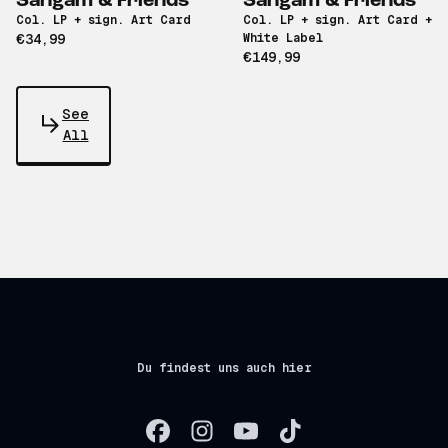
Sangam & Friends
Sangam & Friends
Col. LP + sign. Art Card
Col. LP + sign. Art Card +
€34,99
White Label
€149,99
See
All
Du findest uns auch hier