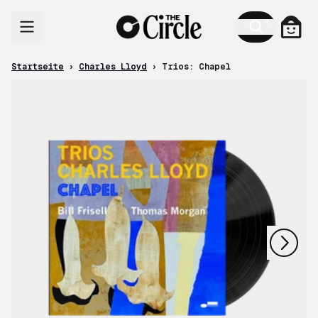
Zum Inhalt
Ware
Startseite
›
Charles Lloyd
›
Trios: Chapel
nächstes
vorheriges