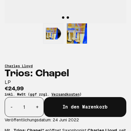
Charles Lloyd
Trios: Chapel
LP
€24,99
inkl. MwSt (ggf zzgl.
Versandkosten
)
Anzahl
-
+
In den Warenkorb
Veröffentlichungsdatum: 24 Juni 2022
Mit
„Trios: Chapel“
eröffnet Saxophonist
Charles Lloyd
, seit