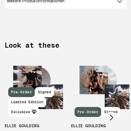
Weitere Produktinformationen:
Look at these
Pre-Order
Signed
Scroll right
Limited Edition
Exclusive
Pre-Order
Signed
ELLIE GOULDING
ELLIE GOULDING