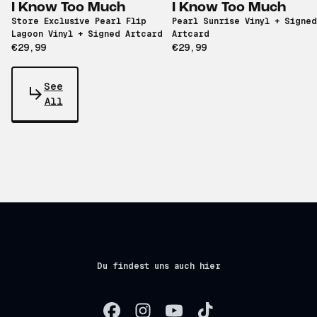
I Know Too Much
I Know Too Much
Store Exclusive Pearl Flip
Pearl Sunrise Vinyl + Signed
Lagoon Vinyl + Signed Artcard
Artcard
€29,99
€29,99
See
All
Du findest uns auch hier