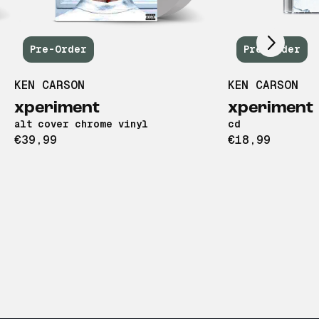
Scroll right
Pre-Order
Pre-Order
KEN CARSON
KEN CARSON
n
xperiment
xperiment
alt cover chrome vinyl
cd
€39,99
€18,99