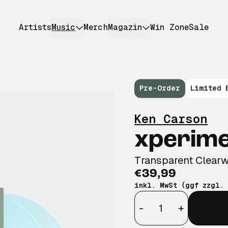
Artists
Music
Merch
Magazin
Win Zone
Sale
Pre-Order
Limited 
Ken Carson
xperim
Transparent Clearw
€39,99
inkl. MwSt (ggf zzgl.
Anzahl
-
+