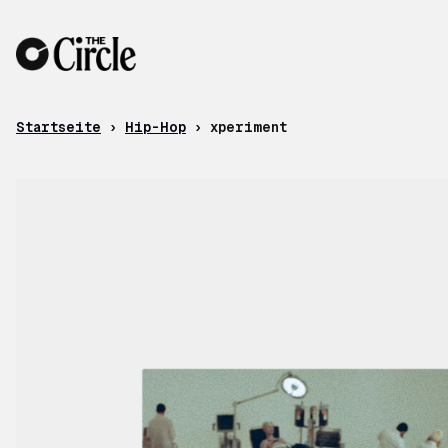
Zum Inhalt
Startseite
›
Hip-Hop
›
xperiment