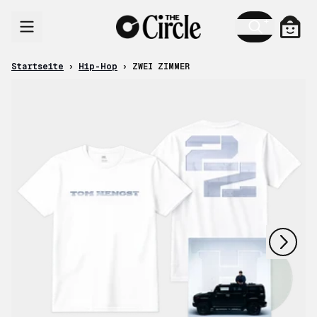
Zum Inhalt
Ware
Startseite
›
Hip-Hop
›
ZWEI ZIMMER
nächstes
vorheriges