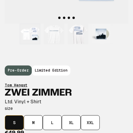
Pre-Order
Limited Edition
Tom Hengst
ZWEI ZIMMER
Ltd. Vinyl + Shirt
size
S
M
L
XL
XXL