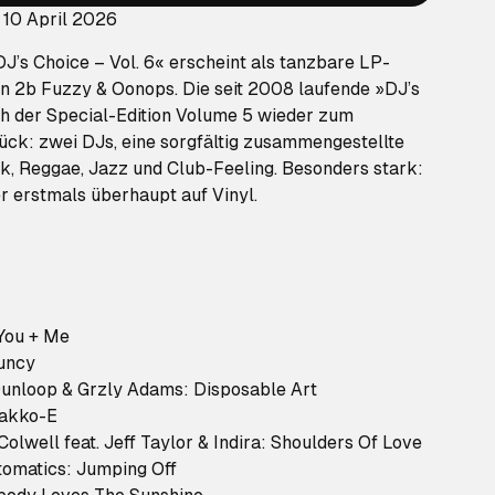
 10 April 2026
 DJ’s Choice – Vol. 6« erscheint als tanzbare LP-
on 2b Fuzzy & Oonops. Die seit 2008 laufende »DJ’s
h der Special-Edition Volume 5 wieder zum
ück: zwei DJs, eine sorgfältig zusammengestellte
k, Reggae, Jazz und Club-Feeling. Besonders stark:
r erstmals überhaupt auf Vinyl.
You + Me
uncy
 Dunloop & Grzly Adams: Disposable Art
Kakko-E
olwell feat. Jeff Taylor & Indira: Shoulders Of Love
omatics: Jumping Off