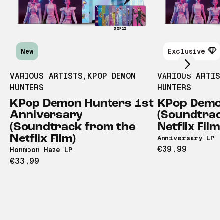
Scroll right
New
Exclusive
VARIOUS ARTISTS
,
KPOP DEMON
VARIOUS ARTI
HUNTERS
HUNTERS
KPop Demon Hunters 1st
KPop Demo
Anniversary
(Soundtrac
(Soundtrack from the
Netflix Film
Netflix Film)
Anniversary LP
€39,99
Honmoon Haze LP
€33,99