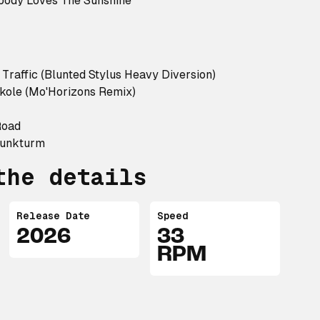
body Loves The Sunshine
 Traffic (Blunted Stylus Heavy Diversion)
ole (Mo'Horizons Remix)
Road
Funkturm
the details
Release Date
Speed
2026
33
RPM