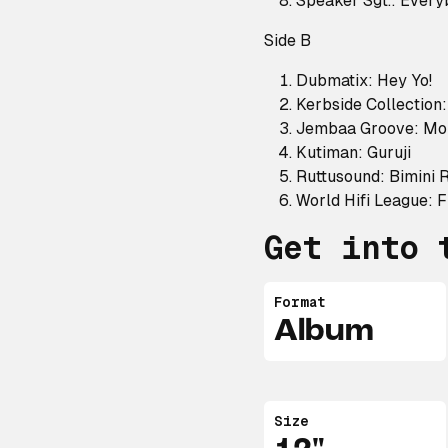
Speaker Sgt.: Every
Side B
Dubmatix: Hey Yo!
Kerbside Collection:
Jembaa Groove: Mok
Kutiman: Guruji
Ruttusound: Bimini 
World Hifi League: 
Get into 
Format
Album
Size