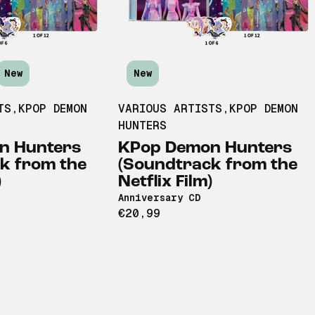
New
New
TS
,
KPOP DEMON
VARIOUS ARTISTS
,
KPOP DEMON
HUNTERS
n Hunters
KPop Demon Hunters
k from the
(Soundtrack from the
)
Netflix Film)
Anniversary CD
€20,99