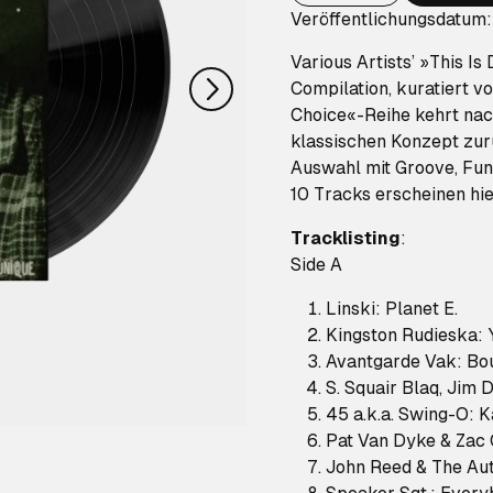
nächstes
Veröffentlichungsdatum:
Various Artists’ »This Is
Compilation, kuratiert v
Choice«-Reihe kehrt nac
klassischen Konzept zur
Auswahl mit Groove, Fun
10 Tracks erscheinen hie
Tracklisting
:
Side A
Linski: Planet E.
Kingston Rudieska: 
Avantgarde Vak: Bo
S. Squair Blaq, Jim
45 a.k.a. Swing-O: 
Pat Van Dyke & Zac C
John Reed & The Aut