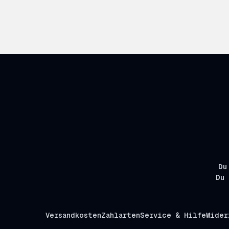
Du
Du 
Versandkosten
Zahlarten
Service & Hilfe
Wider