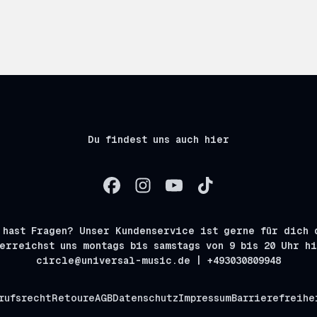
Du findest uns auch hier
 hast Fragen? Unser Kundenservice ist gerne für dich 
erreichst uns montags bis samstags von 9 bis 20 Uhr h
circle@universal-music.de | +493030809948
rufsrecht
Retoure
AGB
Datenschutz
Impressum
Barrierefreihe