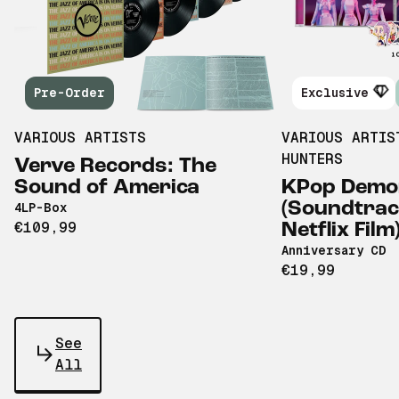
Pre-Order
Exclusive
VARIOUS ARTISTS
VARIOUS ARTIS
HUNTERS
Verve Records: The
Sound of America
KPop Demo
(Soundtrac
4LP-Box
€109,99
Netflix Film
Anniversary CD
€19,99
See
All