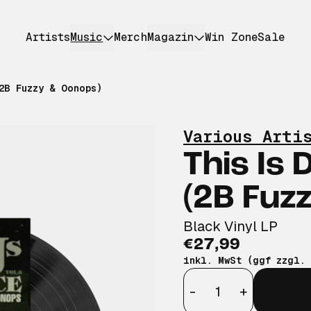
Artists
Music
Merch
Magazin
Win Zone
Sale
2B Fuzzy & Oonops)
Various Arti
This Is 
(2B Fuz
Black Vinyl LP
€27,99
inkl. MwSt (ggf zzgl.
Anzahl
-
+