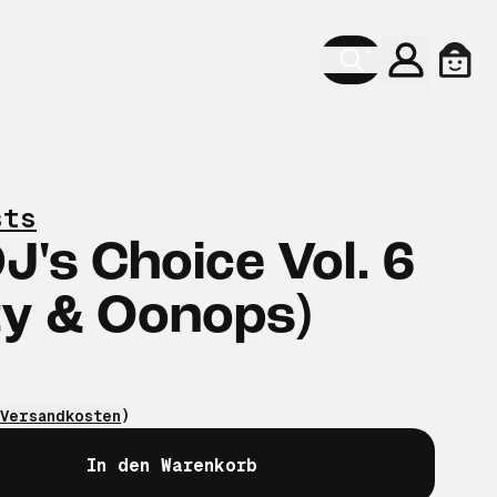
Konto
Ware
sts
DJ's Choice Vol. 6
zy & Oonops)
Versandkosten
)
In den Warenkorb