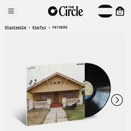
Zum Inhalt
Ware
Startseite
›
Kiefer
›
FATHERS
nächstes
vorheriges