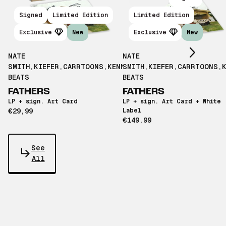
Scroll right
Signed
Limited Edition
Limited Edition
Exclusive
New
Exclusive
New
NATE
NATE
SMITH
,
KIEFER
,
CARRTOONS
,
KENNY
SMITH
,
KIEFER
,
CARRTOONS
,
BEATS
BEATS
FATHERS
FATHERS
LP + sign. Art Card
LP + sign. Art Card + White
€29,99
Label
€149,99
See
All