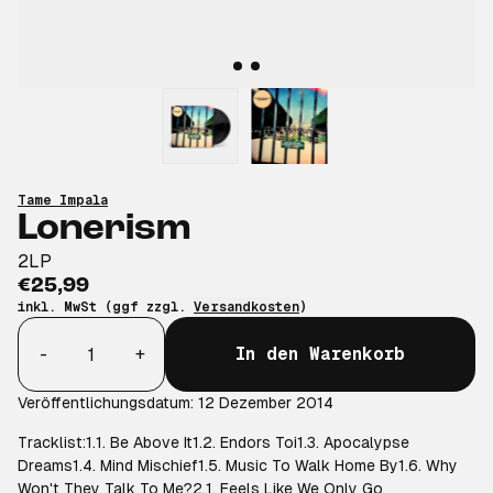
Tame Impala
Lonerism
2LP
€25,99
inkl. MwSt (ggf zzgl.
Versandkosten
)
Anzahl
-
+
In den Warenkorb
Veröffentlichungsdatum: 12 Dezember 2014
Tracklist:1.1. Be Above It1.2. Endors Toi1.3. Apocalypse
Dreams1.4. Mind Mischief1.5. Music To Walk Home By1.6. Why
Won't They Talk To Me?2.1. Feels Like We Only Go