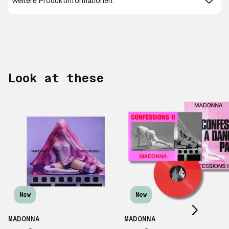
Weitere Produktinformationen:
Look at these
Scroll right
New
New
MADONNA
MADONNA