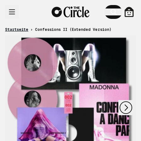
Zum Inhalt
Ware
Startseite
›
Confessions II (Extended Version)
nächstes
vorheriges