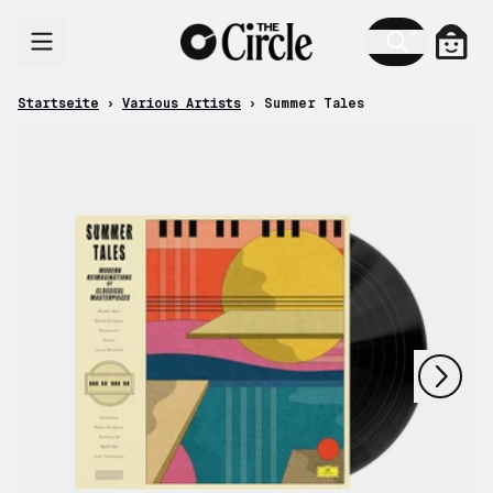
Zum Inhalt
Ware
Startseite
›
Various Artists
›
Summer Tales
nächstes
vorheriges