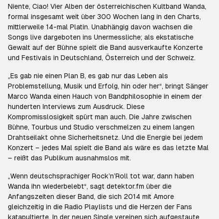
Niente, Ciao! Vier Alben der österreichischen Kultband Wanda,
formal insgesamt weit über 300 Wochen lang in den Charts,
mittlerweile 14-mal Platin. Unabhängig davon wachsen die
Songs live dargeboten ins Unermessliche; als ekstatische
Gewalt auf der Bühne spielt die Band ausverkaufte Konzerte
und Festivals in Deutschland, Österreich und der Schweiz.
„Es gab nie einen Plan B, es gab nur das Leben als
Problemstellung, Musik und Erfolg, hin oder her“, bringt Sänger
Marco Wanda einen Hauch von Bandphilosophie in einem der
hunderten Interviews zum Ausdruck. Diese
Kompromisslosigkeit spürt man auch. Die Jahre zwischen
Bühne, Tourbus und Studio verschmelzen zu einem langen
Drahtseilakt ohne Sicherheitsnetz. Und die Energie bei jedem
Konzert – jedes Mal spielt die Band als wäre es das letzte Mal
– reißt das Publikum ausnahmslos mit.
„Wenn deutschsprachiger Rock’n’Roll tot war, dann haben
Wanda ihn wiederbelebt“, sagt detektor.fm über die
Anfangszeiten dieser Band, die sich 2014 mit Amore
gleichzeitig in die Radio Playlists und die Herzen der Fans
katapultierte. In der neuen Single vereinen sich aufgestaute