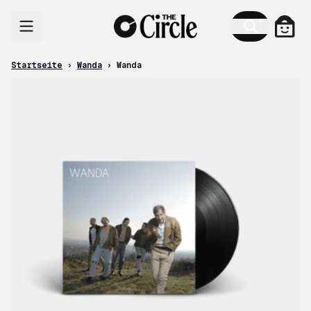
Zum Inhalt
Ware
Startseite
›
Wanda
›
Wanda