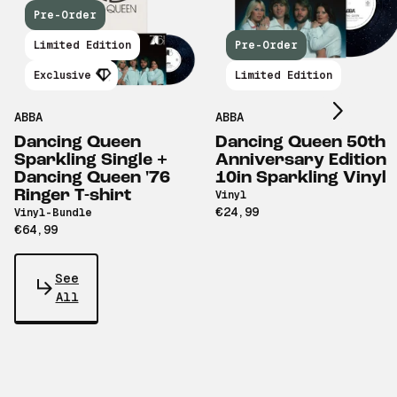
Pre-Order
Scroll right
Limited Edition
Pre-Order
Exclusive
Limited Edition
ABBA
ABBA
Dancing Queen
Dancing Queen 50th
Sparkling Single +
Anniversary Edition
Dancing Queen '76
10in Sparkling Vinyl
Ringer T-shirt
Vinyl
€24,99
Vinyl-Bundle
€64,99
See
All