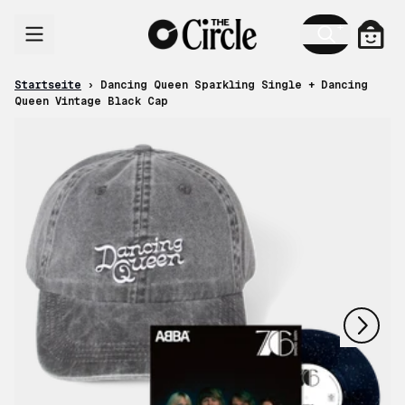
Zum Inhalt
Ware
Startseite
›
Dancing Queen Sparkling Single + Dancing
Queen Vintage Black Cap
nächstes
vorheriges