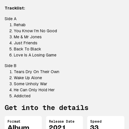
Tracklist:
Side A
Rehab
You Know I'm No Good
Me & Mr Jones
Just Friends
Back To Black
Love Is A Losing Game
Side B
Tears Dry On Their Own
Wake Up Alone
Some Unholy War
He Can Only Hold Her
Addicted
Get into the details
Format
Release Date
Speed
Album
2021
33