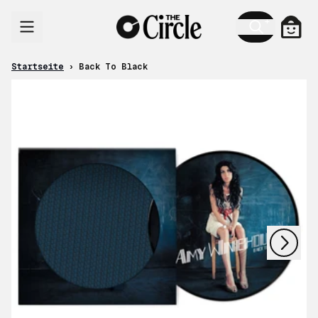
Zum Inhalt
Ware
Startseite
›
Back To Black
nächstes
vorheriges