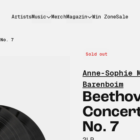
Artists
Music
Merch
Magazin
Win Zone
Sale
 No. 7
Sold out
Anne-Sophie 
Barenboim
Beethov
Concer
No. 7
2LP