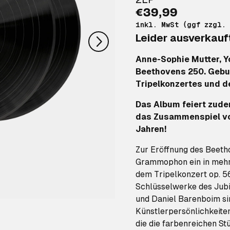
nächstes
€39,99
inkl. MwSt (ggf zzgl.
Leider ausverkauf
Anne-Sophie Mutter, Y
Beethovens 250. Geb
Tripelkonzertes und d
Das Album feiert zude
das Zusammenspiel vo
Jahren!
Zur Eröffnung des Beeth
Grammophon ein in mehr
dem Tripelkonzert op. 5
Schlüsselwerke des Jubi
und Daniel Barenboim si
Künstlerpersönlichkeite
die die farbenreichen 