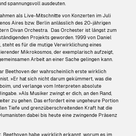
 und spannungsvoll ausdeuten.
ahmen als Live-Mitschnitte von Konzerten im Juli
nos Aires bzw. Berlin anlässlich des 20-jährigen
ern Divan Orchestra. Das Orchester ist längst zum
rständigenden Projekts geworden. 1999 von Daniel
steht es für die mutige Verwirklichung eines
nierender Mikrokosmos, der exemplarisch aufzeigt,
gemeinsamen Arbeit an einer Sache gelingen kann.
r Beethoven der wahrscheinlich erste wirklich
ist. »Er hat sich nicht darum gekümmert, was die
boim, und verlange vom Interpreten absolute
ingabe. »Als Musiker zwingt er dich, an den Rand,
iter zu gehen. Das erfordert eine ungeheure Portion
ellen Tiefe und grenzüberschreitenden Kraft hat die
Humanisten dabei bis heute eine zwingende Präsenz
, Beethoven habe »wirklich erkannt, worum es im