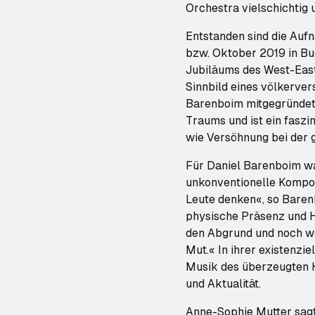
Orchestra vielschichtig
Entstanden sind die Aufn
bzw. Oktober 2019 in Bue
Jubiläums des West-East
Sinnbild eines völkerve
Barenboim mitgegründet, 
Traums und ist ein faszi
wie Versöhnung bei der 
Für Daniel Barenboim wa
unkonventionelle Kompon
Leute denken«, so Baren
physische Präsenz und H
den Abgrund und noch we
Mut.« In ihrer existenzi
Musik des überzeugten 
und Aktualität.
Anne-Sophie Mutter sagt