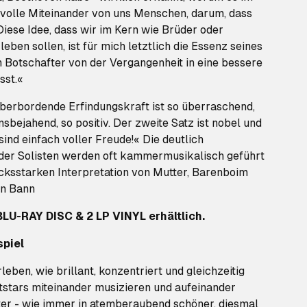
dvolle Miteinander von uns Menschen, darum, dass
 Diese Idee, dass wir im Kern wie Brüder oder
eben sollen, ist für mich letztlich die Essenz seines
m Botschafter von der Vergangenheit in eine bessere
sst.«
überbordende Erfindungskraft ist so überraschend,
sbejahend, so positiv. Der zweite Satz ist nobel und
sind einfach voller Freude!« Die deutlich
der Solisten werden oft kammermusikalisch geführt
ucksstarken Interpretation von Mutter, Barenboim
en Bann
BLU-RAY DISC & 2 LP VINYL erhältlich.
piel
rleben, wie brillant, konzentriert und gleichzeitig
tstars miteinander musizieren und aufeinander
er - wie immer in atemberaubend schöner, diesmal