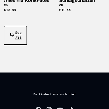
Alles nix Konkretes
Schlagschatten
CD
CD
€13,99
€12,99
See
All
Du findest uns auch hier