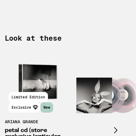
Look at these
Limited Edition
Scroll right
Exclusive
New
ARIANA GRANDE
petal cd (store