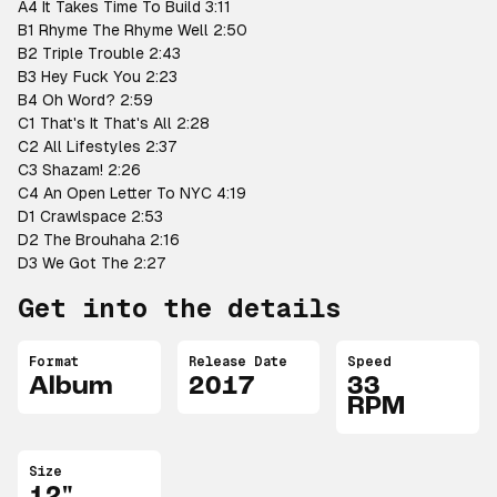
A4 It Takes Time To Build 3:11
B1 Rhyme The Rhyme Well 2:50
B2 Triple Trouble 2:43
B3 Hey Fuck You 2:23
B4 Oh Word? 2:59
C1 That's It That's All 2:28
C2 All Lifestyles 2:37
C3 Shazam! 2:26
C4 An Open Letter To NYC 4:19
D1 Crawlspace 2:53
D2 The Brouhaha 2:16
D3 We Got The 2:27
Get into the details
Format
Release Date
Speed
Album
2017
33
RPM
Size