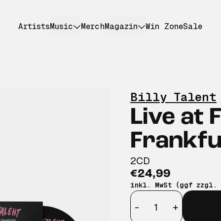
Artists
Music
Merch
Magazin
Win Zone
Sale
Billy Talent
Live at 
Frankfu
2CD
€24,99
inkl. MwSt (ggf zzgl.
Anzahl
-
+