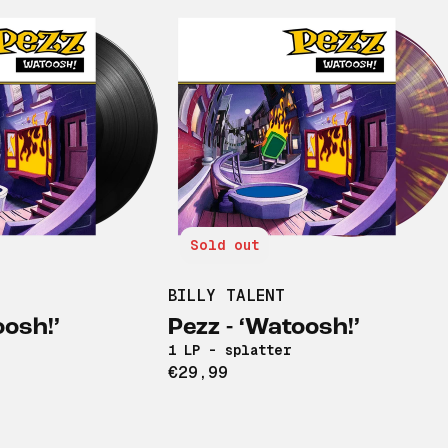
Sold out
BILLY TALENT
oosh!’
Pezz - ‘Watoosh!’
1 LP - splatter
€29,99