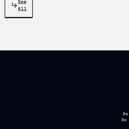
See
All
Du
Du 