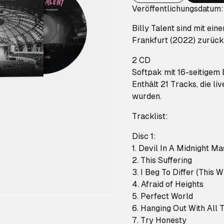
Veröffentlichungsdatum:
Billy Talent sind mit ei
Frankfurt (2022) zurück
2 CD
Softpak mit 16-seitigem
Enthält 21 Tracks, die li
wurden.
Tracklist:
Disc 1:
1. Devil In A Midnight Ma
2. This Suffering
3. I Beg To Differ (This W
4. Afraid of Heights
5. Perfect World
6. Hanging Out With All
7. Try Honesty