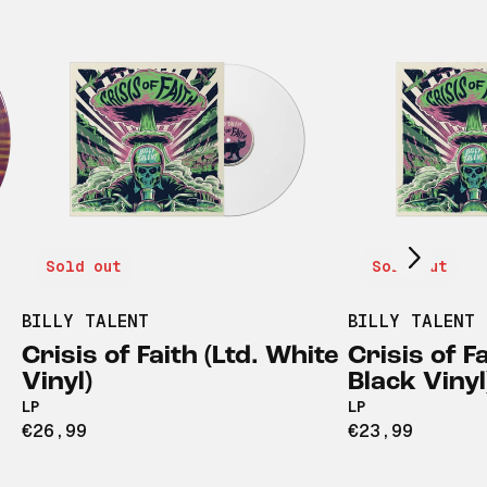
Scroll right
Sold out
Sold out
BILLY TALENT
BILLY TALENT
Crisis of Faith (Ltd. White
Crisis of F
Vinyl)
Black Vinyl
LP
LP
€26,99
€23,99