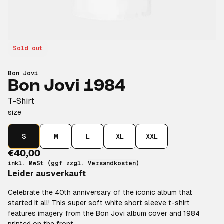
Sold out
Bon Jovi
Bon Jovi 1984
T-Shirt
size
S
M
L
XL
XXL
€40,00
inkl. MwSt (ggf zzgl.
Versandkosten
)
Leider ausverkauft
Celebrate the 40th anniversary of the iconic album that
started it all! This super soft white short sleeve t-shirt
features imagery from the Bon Jovi album cover and 1984