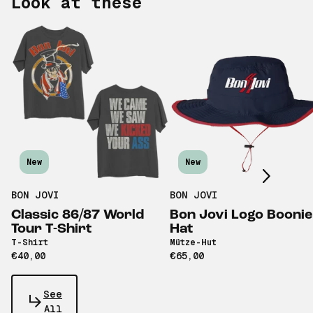
Look at these
Scroll right
New
New
BON JOVI
BON JOVI
Classic 86/87 World
Bon Jovi Logo Boonie
Tour T-Shirt
Hat
T-Shirt
Mütze-Hut
€40,00
€65,00
See
All