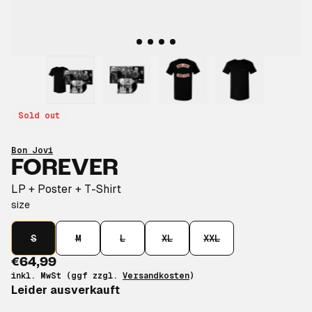
Sold out
Bon Jovi
FOREVER
LP + Poster + T-Shirt
size
S
M
L
XL
XXL
€64,99
inkl. MwSt (ggf zzgl.
Versandkosten
)
Leider ausverkauft