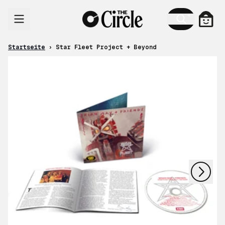
Zum Inhalt
Ware
Startseite
›
Star Fleet Project + Beyond
nächstes
vorheriges