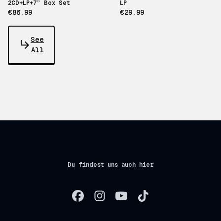
2CD+LP+7” Box Set
LP
€86,99
€29,99
See
All
Du findest uns auch hier