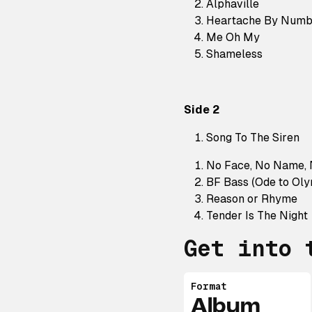
Alphaville
Heartache By Numb
Me Oh My
Shameless
Side 2
Song To The Siren
No Face, No Name,
BF Bass (Ode to Oly
Reason or Rhyme
Tender Is The Night
Get into 
Format
Album