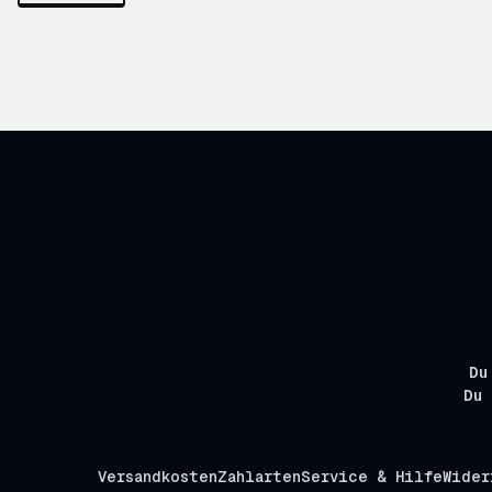
Du
Du 
Versandkosten
Zahlarten
Service & Hilfe
Wider