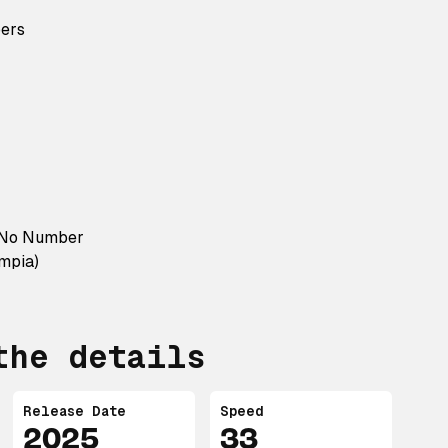
ers
 No Number
mpia)
the details
Release Date
Speed
2025
33