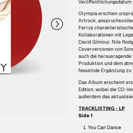
nächstes
Veröffentlichungsdatum
Olympia erschien ursprü
Artrock, anspruchsvolle
Ferrys charakteristische
Kollaborationen mit Leg
David Gilmour, Nile Rodg
Coverversionen von Son
auch die herausragende 
Produktion und dem atmo
fesselnde Ergänzung zu 
Das Album erscheint erst
Edition, wobei die CD-Ve
außerdem das aktualisier
TRACKLISTING -
LP
Side 1
You Can Dance