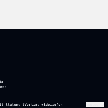
da!
ier:
it Statement
Vertrag widerrufen
Deutsch
A