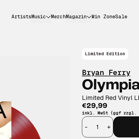
Artists
Music
Merch
Magazin
Win Zone
Sale
Limited Edition
Bryan Ferry
Olympi
Limited Red Vinyl L
€29,99
inkl. MwSt (ggf zzgl.
Anzahl
-
+