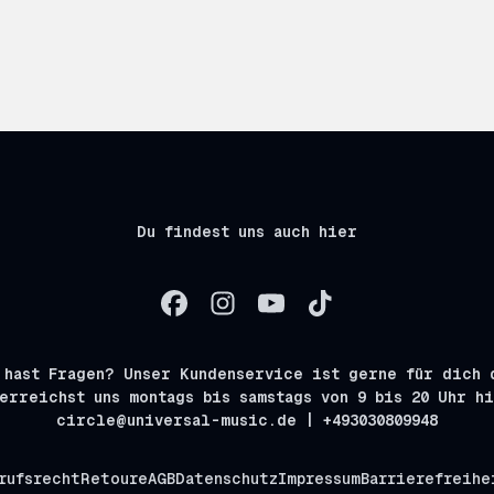
Du findest uns auch hier
 hast Fragen? Unser Kundenservice ist gerne für dich 
erreichst uns montags bis samstags von 9 bis 20 Uhr h
circle@universal-music.de | +493030809948
rufsrecht
Retoure
AGB
Datenschutz
Impressum
Barrierefreihe