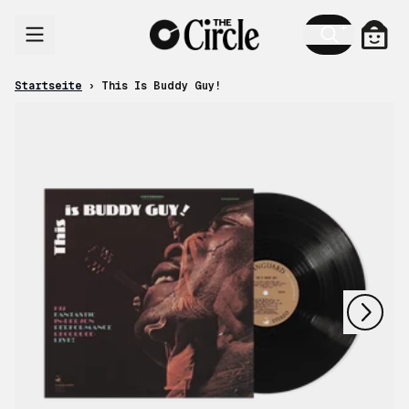
Zum Inhalt
Ware
Startseite
›
This Is Buddy Guy!
nächstes
vorheriges