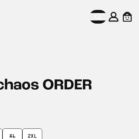
Konto
Ware
chaos ORDER
XL
2XL