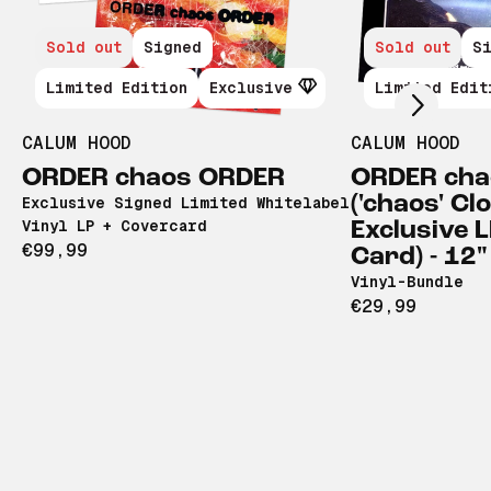
Scroll right
Sold out
Signed
Sold out
S
Limited Edition
Exclusive
Limited Edit
CALUM HOOD
CALUM HOOD
ORDER chaos ORDER
ORDER cha
('chaos' Cl
Exclusive Signed Limited Whitelabel
Vinyl LP + Covercard
Exclusive 
€99,99
Card) - 12"
Vinyl-Bundle
€29,99