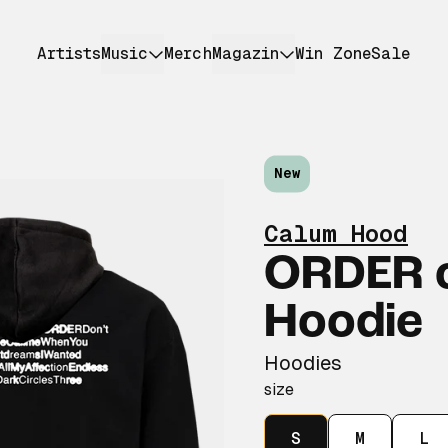
Artists
Music
Merch
Magazin
Win Zone
Sale
New
Calum Hood
ORDER 
Hoodie
Hoodies
size
S
M
L