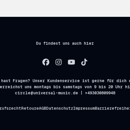
Du findest uns auch hier
 hast Fragen? Unser Kundenservice ist gerne für dich 
erreichst uns montags bis samstags von 9 bis 20 Uhr h
circle@universal-music.de | +493030809948
rufsrecht
Retoure
AGB
Datenschutz
Impressum
Barrierefreihe