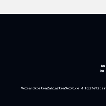
Du
Du 
Versandkosten
Zahlarten
Service & Hilfe
Wider