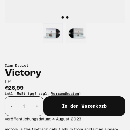
Cian Ducrot
Victory
LP
€26,99
inkl. MwSt (ggf zzgl.
Versandkosten
)
Anzahl
-
+
In den Warenkorb
Veröffentlichungsdatum: 4 August 2023
Victory is the 14-track debut album from acclaimed singer-