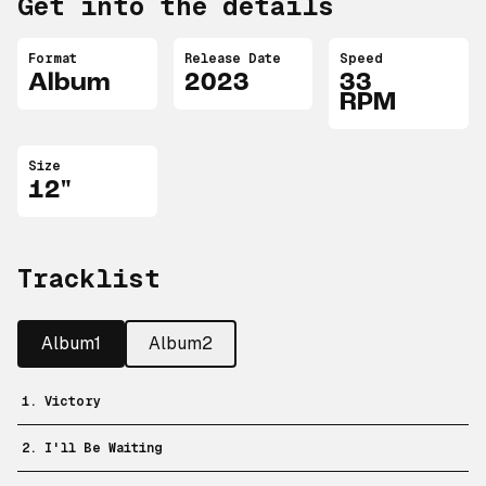
Get into the details
Format
Release Date
Speed
Album
2023
33
RPM
Size
12"
Tracklist
Album1
Album2
1. Victory
2. I'll Be Waiting