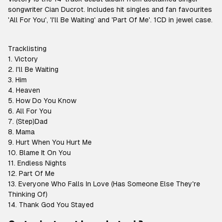
songwriter Cian Ducrot. Includes hit singles and fan favourites
'All For You', 'I'll Be Waiting' and 'Part Of Me'. 1CD in jewel case.
Tracklisting
1. Victory
2. I'll Be Waiting
3. Him
4. Heaven
5. How Do You Know
6. All For You
7. (Step)Dad
8. Mama
9. Hurt When You Hurt Me
10. Blame It On You
11. Endless Nights
12. Part Of Me
13. Everyone Who Falls In Love (Has Someone Else They're
Thinking Of)
14. Thank God You Stayed