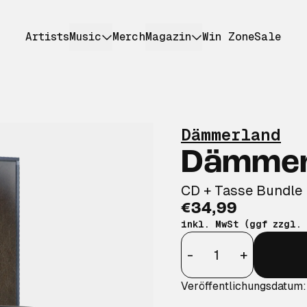
Artists
Music
Merch
Magazin
Win Zone
Sale
Dämmerland
Dämmer
CD + Tasse Bundle
€34,99
inkl. MwSt (ggf zzgl.
Anzahl
-
+
Veröffentlichungsdatum