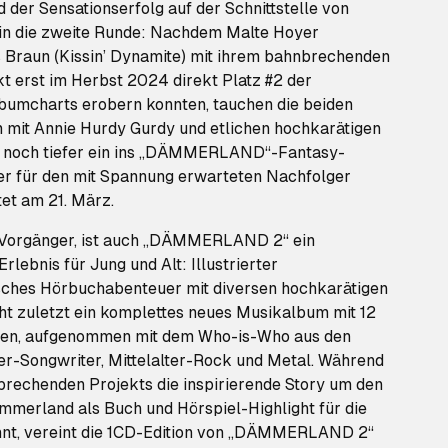
 der Sensationserfolg auf der Schnittstelle von
in die zweite Runde: Nachdem Malte Hoyer
 Braun (Kissin’ Dynamite) mit ihrem bahnbrechenden
rst im Herbst 2024 direkt Platz #2 der
lbumcharts erobern konnten, tauchen die beiden
mit Annie Hurdy Gurdy und etlichen hochkarätigen
rt noch tiefer ein ins „DÄMMERLAND“-Fantasy-
r für den mit Spannung erwarteten Nachfolger
t am 21. März.
e Vorgänger, ist auch „DÄMMERLAND 2“ ein
rlebnis für Jung und Alt: Illustrierter
sches Hörbuchabenteuer mit diversen hochkarätigen
cht zuletzt ein komplettes neues Musikalbum mit 12
en, aufgenommen mit dem Who-is-Who aus den
er-Songwriter, Mittelalter-Rock und Metal. Während
brechenden Projekts die inspirierende Story um den
mmerland als Buch und Hörspiel-Highlight für die
nnt, vereint die 1CD-Edition von „DÄMMERLAND 2“