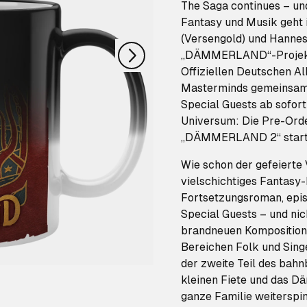
nächstes
The Saga continues – und
Fantasy und Musik geht 
(Versengold) und Hannes
„DÄMMERLAND“-Projekt e
Offiziellen Deutschen A
Masterminds gemeinsam 
Special Guests ab sofo
Universum: Die Pre-Orde
„DÄMMERLAND 2“ starte
Wie schon der gefeiert
vielschichtiges Fantasy-E
Fortsetzungsroman, epi
Special Guests – und ni
brandneuen Komposition
Bereichen Folk und Sing
der zweite Teil des bahn
kleinen Fiete und das Dä
ganze Familie weiterspi