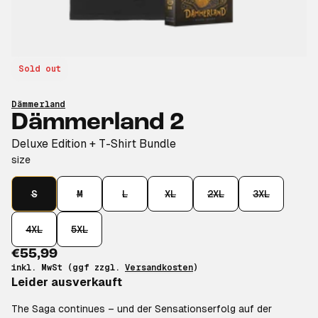
Sold out
Dämmerland
Dämmerland 2
Deluxe Edition + T-Shirt Bundle
size
S
M
L
XL
2XL
3XL
4XL
5XL
€55,99
inkl. MwSt (ggf zzgl.
Versandkosten
)
Leider ausverkauft
The Saga continues – und der Sensationserfolg auf der