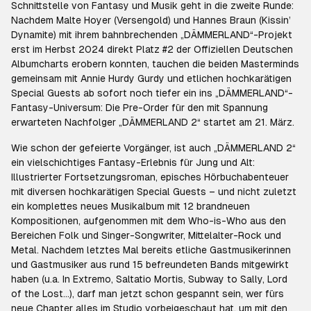
Schnittstelle von Fantasy und Musik geht in die zweite Runde:
Nachdem Malte Hoyer (Versengold) und Hannes Braun (Kissin’
Dynamite) mit ihrem bahnbrechenden „DÄMMERLAND“-Projekt
erst im Herbst 2024 direkt Platz #2 der Offiziellen Deutschen
Albumcharts erobern konnten, tauchen die beiden Masterminds
gemeinsam mit Annie Hurdy Gurdy und etlichen hochkarätigen
Special Guests ab sofort noch tiefer ein ins „DÄMMERLAND“-
Fantasy-Universum: Die Pre-Order für den mit Spannung
erwarteten Nachfolger „DÄMMERLAND 2“ startet am 21. März.
Wie schon der gefeierte Vorgänger, ist auch „DÄMMERLAND 2“
ein vielschichtiges Fantasy-Erlebnis für Jung und Alt:
Illustrierter Fortsetzungsroman, episches Hörbuchabenteuer
mit diversen hochkarätigen Special Guests – und nicht zuletzt
ein komplettes neues Musikalbum mit 12 brandneuen
Kompositionen, aufgenommen mit dem Who-is-Who aus den
Bereichen Folk und Singer-Songwriter, Mittelalter-Rock und
Metal. Nachdem letztes Mal bereits etliche Gastmusikerinnen
und Gastmusiker aus rund 15 befreundeten Bands mitgewirkt
haben (u.a. In Extremo, Saltatio Mortis, Subway to Sally, Lord
of the Lost...), darf man jetzt schon gespannt sein, wer fürs
neue Chapter alles im Studio vorbeigeschaut hat, um mit den