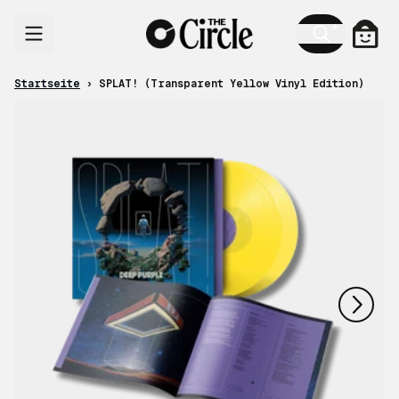
Zum Inhalt
Ware
Startseite
›
SPLAT! (Transparent Yellow Vinyl Edition)
nächstes
vorheriges