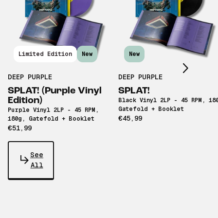
Scroll right
Limited Edition
New
New
DEEP PURPLE
DEEP PURPLE
SPLAT! (Purple Vinyl
SPLAT!
Edition)
Black Vinyl 2LP - 45 RPM, 18
Gatefold + Booklet
Purple Vinyl 2LP - 45 RPM,
€45,99
180g, Gatefold + Booklet
€51,99
See
All