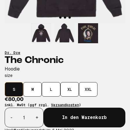
Dr. Dre
The Chronic
Hoodie
size
S
M
L
XL
XXL
€80,00
inkl. MwSt (ggf zzgl.
Versandkosten
)
Anzahl
-
+
In den Warenkorb