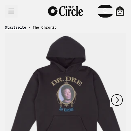
Zum Inhalt
Ware
Startseite
›
The Chronic
nächstes
vorheriges