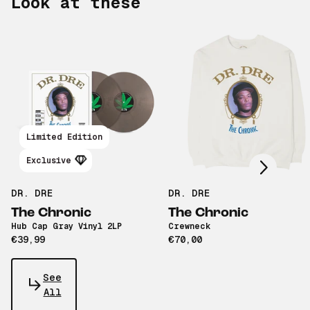
Look at these
Scroll right
Limited Edition
Exclusive
DR. DRE
DR. DRE
The Chronic
The Chronic
Hub Cap Gray Vinyl 2LP
Crewneck
€39,99
€70,00
See
All