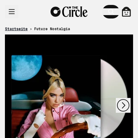
Zum Inhalt
Ware
Startseite
›
Future Nostalgia
nächstes
vorheriges