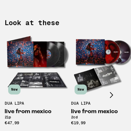
Look at these
Scroll right
New
New
DUA LIPA
DUA LIPA
live from mexico
live from mexico
2lp
2cd
€47,99
€19,99