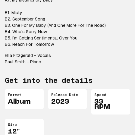
A7. My Melancholy Baby
B1. Misty
B2. September Song
B3. One For My Baby (And One More For The Road)
B4. Who's Sorry Now
B5. I'm Getting Sentimental Over You
B6. Reach For Tomorrow
Ella Fitzgerald - Vocals
Paul Smith - Piano
Get into the details
Format
Release Date
Speed
Album
2023
33
RPM
Size
12"