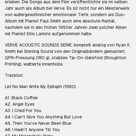
erleben. Die Songs aus dem Film veröffentlichte sie im selben
Jahr auch als Album bei Verve. Es ist nicht nur ein Meisterwerk
von außergewöhnlicher emotionaler Tiefe, sondern als Duo-
Album mit Pianist Paul Smith auch eine absolute Rarität,
nachdem sie in den frühen 1950er Jahren zwei solcher Alben
mit Pianist Ellis Larkins aufgenommen hatte.
VERVE ACOUSTIC SOUNDS SERIE: komplett analog von Ryan K.
Smith bei Sterling Sound von den Originalbändern gemastert,
QPR-Pressung (180 g), stabiles Tip-On-Gatefold (Stoughton
Printing), wattierte Innenhülle.
Tracklist:
Let No Man Write My Epitaph (1960)
A1. Black Coffee
A2. Angel Eyes
A3. I Cried For You
A4. I Can't Give You Anything But Love
A5. Then You've Never Been Blue
A6. I Hadn't Anyone Till You