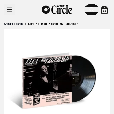
Zum Inhalt
Ware
Startseite
›
Let No Man Write My Epitaph