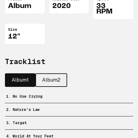
Album
2020
33
RPM
Size
12"
Tracklist
Album1
Album2
1. No Use Crying
2. Nature's Law
3. Target
4. World At Your Feet