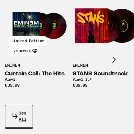
Scroll right
Limited Edition
Exclusive
EMINEM
EMINEM
Curtain Call: The Hits
STANS Soundtrack
Vinyl
Vinyl 2LP
€39,99
€39,99
See
All